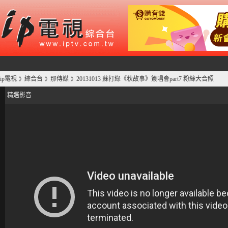
ip電視
綜合台
那傳媒
20131013 蘇打綠《秋故事》簽唱會part7 粉絲大合照
》
》
》
精選影音