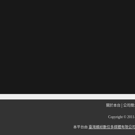
關於本台
│
公司簡
Copyright
©
201
本平台由
臺灣繽紛數位多媒體有限公