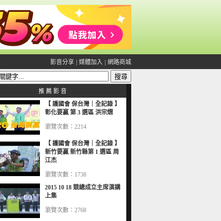
影音分享
|
媒體加入
|
網路商城
推 薦 影 音
【 護國會 保台灣｜全記錄 】
彰化要贏 第 3 選區 洪宗熠
瀏覽次數：2214
【 護國會 保台灣｜全記錄 】
新竹要贏 新竹縣第 1 選區 周
江杰
瀏覽次數：1738
2015 10 18 競總成立主席演講
上集
瀏覽次數：2768