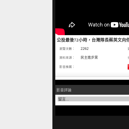
公投最後72小時，台灣隊長蔡英文向
2262
瀏覽次數：
民主進步黨
資料來源：
影音推薦：
影音評論