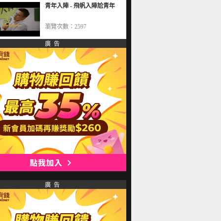
青年入陣 - 飛帆入陣尬青年
瀏覽次數：2597
廣 告
廣 告