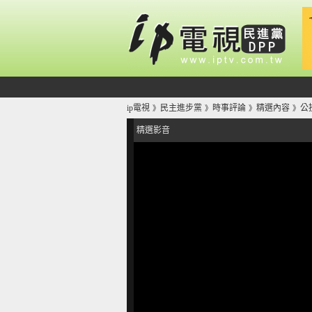
ip電視
民主進步黨
時事評論
精選內容
公
》
》
》
》
精選影音