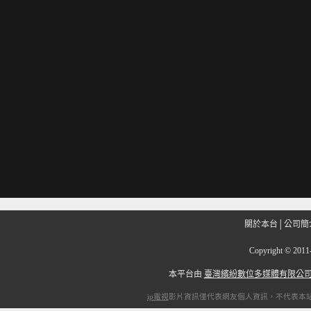
關於本台
│
公司簡
Copyright
©
201
本平台由
臺灣繽紛數位多媒體有限公
ip電視
影片資訊僅代表網友個人資訊，不代表本