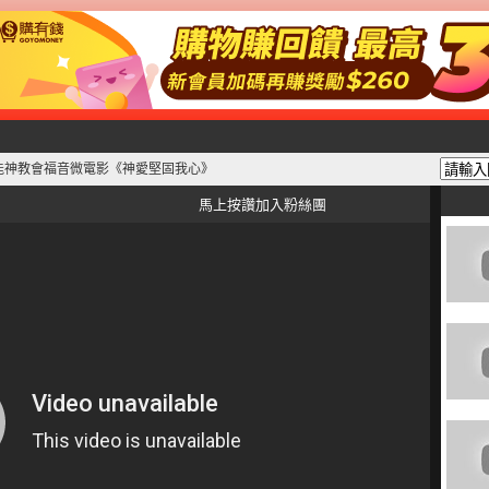
能神教會福音微電影《神愛堅固我心》
馬上按讚加入粉絲團