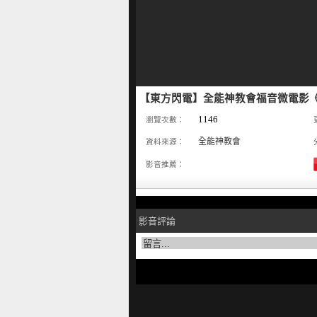
【東方閃電】全能神教會福音微電影
1146
瀏覽次數：
全能神教會
資料來源：
影音推薦：
影音評論