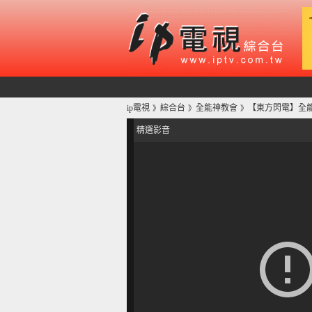
ip電視
綜合台
全能神教會
【東方閃電】全
》
》
》
精選影音