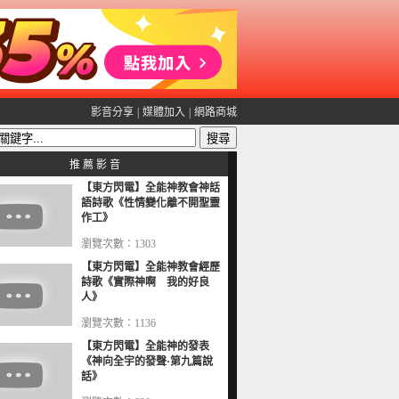
影音分享
|
媒體加入
|
網路商城
推 薦 影 音
【東方閃電】全能神教會神話
語詩歌《性情變化離不開聖靈
作工》
瀏覽次數：1303
【東方閃電】全能神教會經歷
詩歌《實際神啊 我的好良
人》
瀏覽次數：1136
【東方閃電】全能神的發表
《神向全宇的發聲·第九篇說
話》