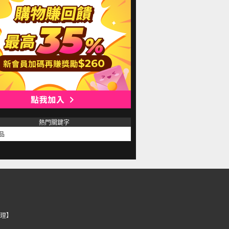
熱門關鍵字
品
理】