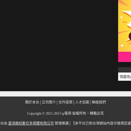
情趣用
關於本台
│
公司簡介
│
合作提案
│
人才招募
│
聯絡我們
Copyright
©
2011-2013 ip電視 版權所有‧轉載必究
平台由
臺灣繽紛數位多媒體有限公司
管理維護│
【本平台已依台灣網站內容分級規定處