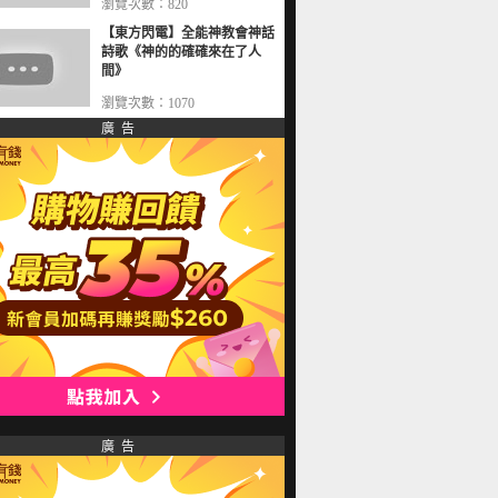
瀏覽次數：820
【東方閃電】全能神教會神話
詩歌《神的的確確來在了人
間》
瀏覽次數：1070
廣 告
廣 告