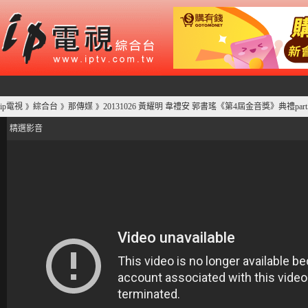
ip電視
綜合台
那傳媒
20131026 黃耀明 韋禮安 郭書瑤《第4屆金音獎》典禮par
》
》
》
精選影音