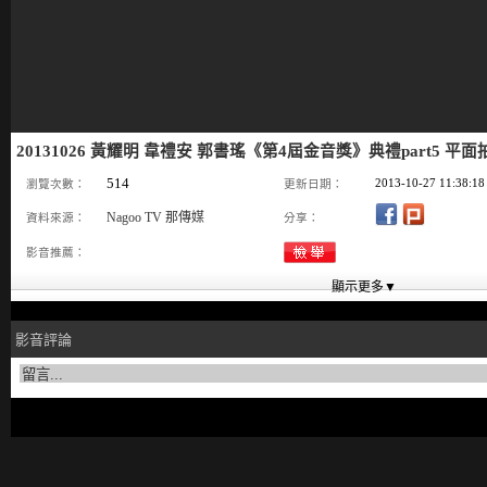
20131026 黃耀明 韋禮安 郭書瑤《第4屆金音獎》典禮part5 平面
514
2013-10-27 11:38:18
瀏覽次數：
更新日期：
Nagoo TV 那傳媒
資料來源：
分享：
影音推薦：
影音評論