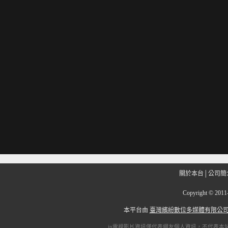
關於本台
│
公司簡
Copyright
©
201
本平台由
臺灣繽紛數位多媒體有限公
ip電視
影片資訊僅代表網友個人資訊，不代表本