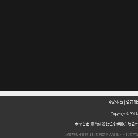
關於本台
│
公司簡
Copyright
©
201
本平台由
臺灣繽紛數位多媒體有限公
ip電視
影片資訊僅代表網友個人資訊，不代表本