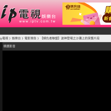
ip電視
娛樂台
電影預告
【婦仇者聯盟】波神登場之沙灘上的突襲片段
》
》
》
精選影音