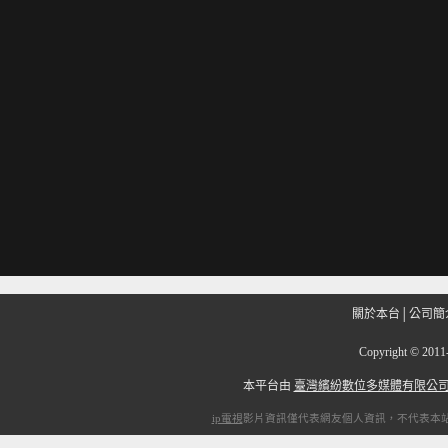
關於本台
│
公司簡
Copyright
©
201
本平台由
臺灣繽紛數位多媒體有限公
ip電視
影片資訊僅代表網友個人資訊，不代表本