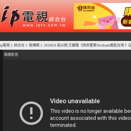
ip電視
綜合台
那傳媒
2016024 高以翔 王麗雅《西岸置業Westbank進駐台灣 》
》
》
》
精選影音