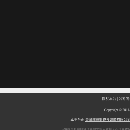
關於本台
│
公司簡
Copyright
©
201
本平台由
臺灣繽紛數位多媒體有限公
ip電視
影片資訊僅代表網友個人資訊，不代表本