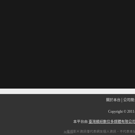
關於本台
│
公司簡
Copyright
©
201
本平台由
臺灣繽紛數位多媒體有限公
ip電視
影片資訊僅代表網友個人資訊，不代表本