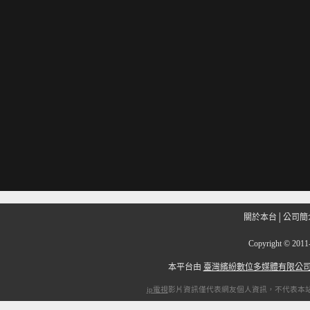
關於本台
│
公司簡
Copyright
©
201
本平台由
臺灣繽紛數位多媒體有限公
ip電視
影片資訊僅代表網友個人資訊，不代表本