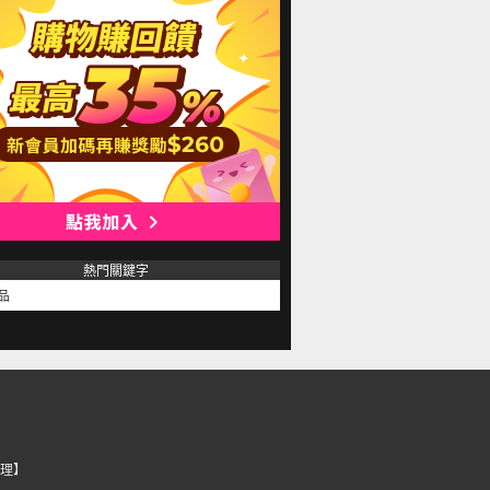
熱門關鍵字
品
理】