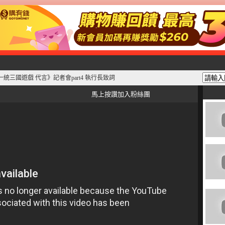
團《一統三國遊戲 代言》記者會part4 執行長致詞
馬上按讚加入粉絲團