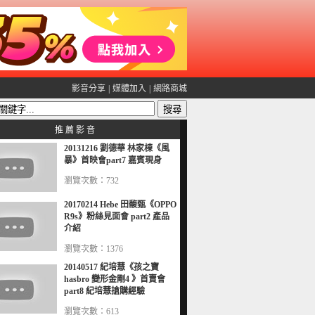
影音分享
|
媒體加入
|
網路商城
推 薦 影 音
20131216 劉德華 林家棟《風
暴》首映會part7 嘉賓現身
瀏覽次數：732
20170214 Hebe 田馥甄《OPPO
R9s》粉絲見面會 part2 產品
介紹
瀏覽次數：1376
20140517 紀培慧《孩之寶
hasbro 變形金剛4 》首賣會
part8 紀培慧搶購經驗
瀏覽次數：613