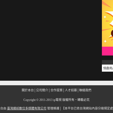
情趣用
關於本台
│
公司簡介
│
合作提案
│
人才招募
│
聯絡我們
Copyright
©
2011-2013 ip電視 版權所有‧轉載必究
平台由
臺灣繽紛數位多媒體有限公司
管理維護│
【本平台已依台灣網站內容分級規定處