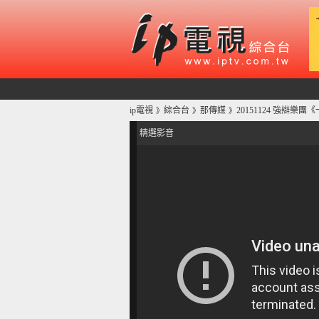
ip電視
綜合台
那傳媒
20151124 強辯樂
》
》
》
精選影音