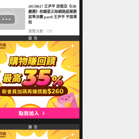
20150617 王尹平 邱偲亞《OB
嚴選》校園星正妹網路超模選
拔準決賽 part8 王尹平 平面單
拍
瀏覽次數：737
廣 告
廣 告