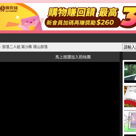
部落二人組 第29集 環山部落
》
馬上按讚加入粉絲團