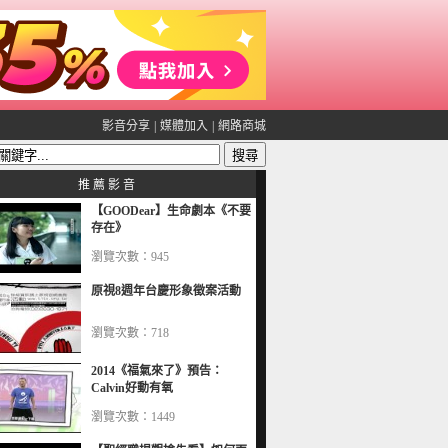
影音分享
|
媒體加入
|
網路商城
推 薦 影 音
【GOODear】生命劇本《不要
存在》
瀏覽次數：945
原視8週年台慶形象徵案活動
瀏覽次數：718
2014《福氣來了》預告：
Calvin好動有氧
瀏覽次數：1449