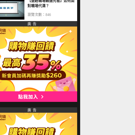
【聖經職場觀搶先看】如何面
對職場代溝？
瀏覽次數：846
廣 告
廣 告