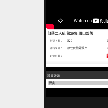
部落二人組 第29集 環山部落
520
瀏覽次數：
原住民族電視台
資料來源：
影音推薦：
影音評論