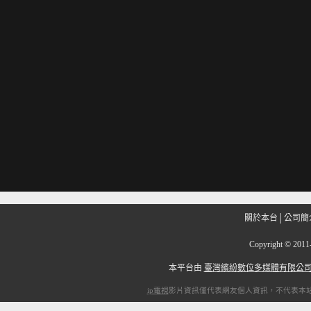
關於本台
│
公司簡
Copyright
©
201
本平台由
臺灣繽紛數位多媒體有限公
ip電視
影片資訊僅代表網友個人資訊，不代表本