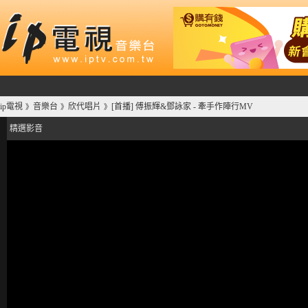
ip電視
音樂台
欣代唱片
[首播] 傅振輝&鄧詠家 - 牽手作陣行MV
》
》
》
精選影音