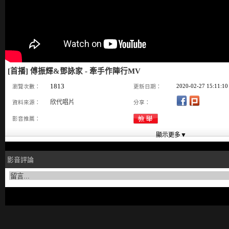
[首播] 傅振輝&鄧詠家 - 牽手作陣行MV
1813
2020-02-27 15:11:10
瀏覽次數：
更新日期：
欣代唱片
資料來源：
分享：
影音推薦：
影音評論