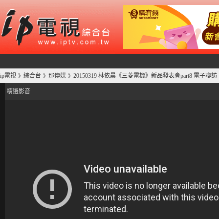
ip電視
綜合台
那傳媒
20150319 林依晨《三菱電機》新品發表會part8 電子聯訪
》
》
》
精選影音