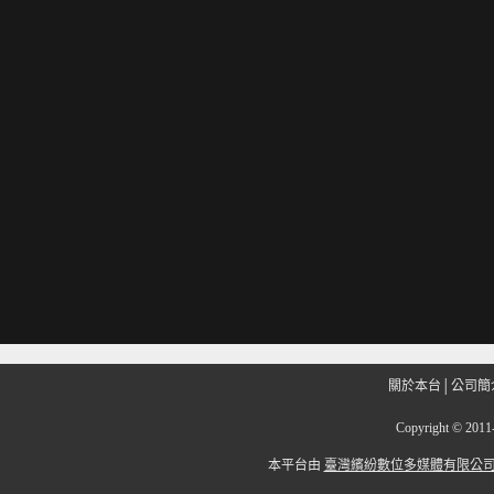
關於本台
│
公司簡
Copyright
©
201
本平台由
臺灣繽紛數位多媒體有限公