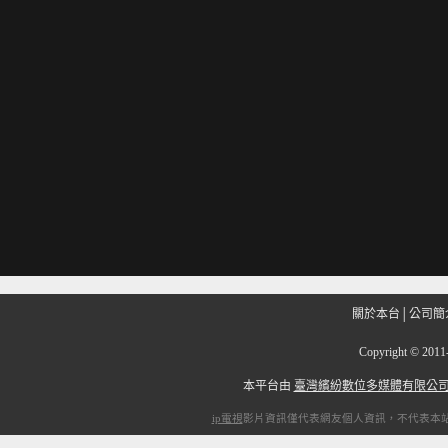
關於本台
│
公司簡
Copyright
©
201
本平台由
臺灣繽紛數位多媒體有限公
ip電視
影片資訊僅代表網友個人資訊，不代表本