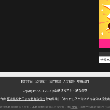
情趣用
關於本台
│
公司簡介
│
合作提案
│
人才招募
│
聯絡我們
Copyright
©
2011-2013 ip電視 版權所有‧轉載必究
平台由
臺灣繽紛數位多媒體有限公司
管理維護│
【本平台已依台灣網站內容分級規定處
資訊僅代表網友個人資訊，不代表本站同意其影音資訊，本
ip電視
不承擔由該影音資訊所引起