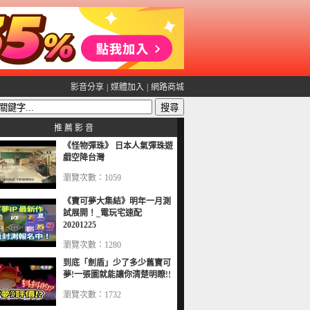
影音分享
|
媒體加入
|
網路商城
推 薦 影 音
《怪物彈珠》 日本人氣彈珠遊
戲空降台灣
瀏覽次數：1059
《寶可夢大集結》明年一月測
試展開！_電玩宅速配
20201225
瀏覽次數：1280
到底「劍盾」少了多少舊寶可
夢!一張圖就能讓你清楚明瞭!!
瀏覽次數：1732