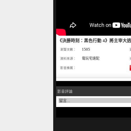
《決勝時刻：黑色行動 4》將主宰大逃
1505
瀏覽次數：
電玩宅速配
資料來源：
影音推薦：
影音評論