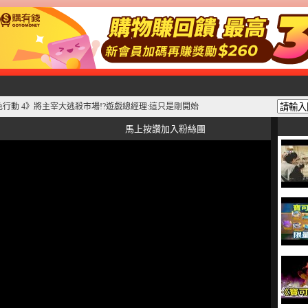
行動 4》將主宰大逃殺市場!?遊戲總經理:這只是剛開始
馬上按讚加入粉絲團