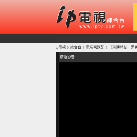
ip電視
綜合台
電玩宅速配
《決勝時刻：黑色
》
》
》
精選影音