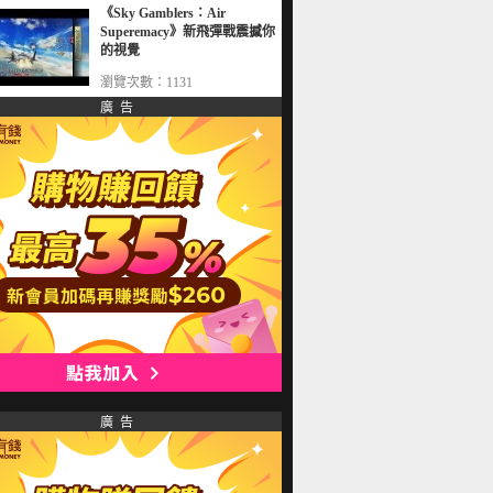
《Sky Gamblers：Air
Superemacy》新飛彈戰震撼你
的視覺
瀏覽次數：1131
廣 告
廣 告