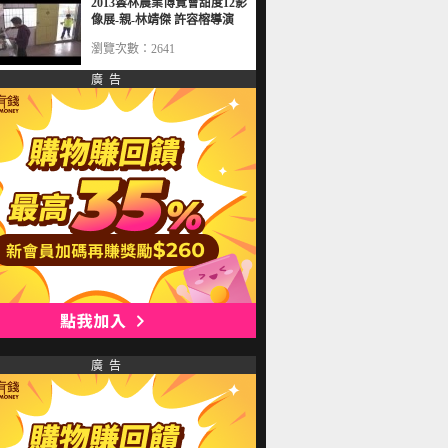
2013雲林農業博覽會甜度12影
像展-親-林靖傑 許容榕導演
瀏覽次數：2641
廣 告
廣 告