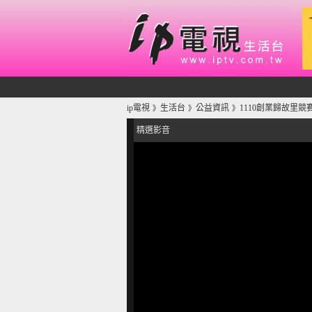
ip電視
生活台
公益資訊
1110創業歸故里競
》
》
》
精選影音