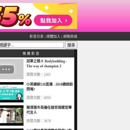
影音分享
|
媒體加入
|
網路商城
推 薦 影 音
冠軍之路Ⅱ Bodybuilding -
The way of champion 2
瀏覽次數：2401
小英總統520直播 - 2018總統給
問嗎?
瀏覽次數：6059
賴清德市長擔任器官捐贈宣導
代言人
瀏覽次數：3678