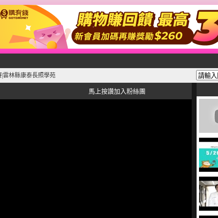
賽|雲林縣康泰長照學苑
馬上按讚加入粉絲團