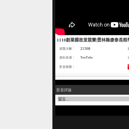
1110創業歸故里競賽|雲林縣康泰長照
21508
瀏覽次數：
YouTube
資料來源：
影音推薦：
影音評論