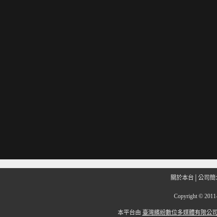
關於本台
│
公司簡
Copyright
©
201
本平台由
臺灣繽紛數位多媒體有限公