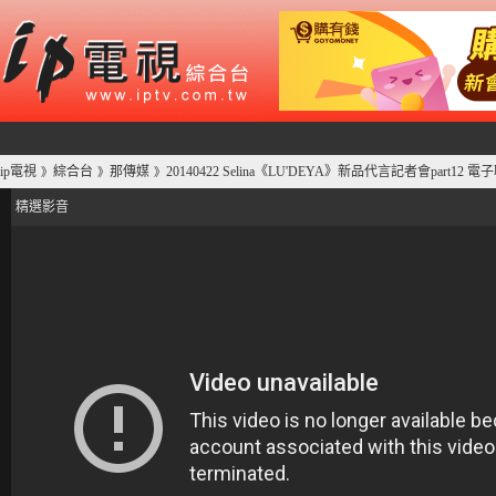
ip電視
綜合台
那傳媒
20140422 Selina《LU'DEYA》新品代言記者會part12 電
》
》
》
精選影音