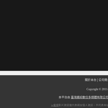
關於本台
│
公司簡
Copyright
©
201
本平台由
臺灣繽紛數位多媒體有限公
ip電視
影片資訊僅代表網友個人資訊，不代表本