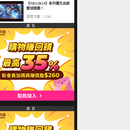
《NBA2K14》系列優生血統
籃球遊戲！
瀏覽次數：1288
廣 告
廣 告