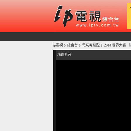
ip電視
綜合台
電玩宅速配
2014 世界大賽
》
》
》
精選影音