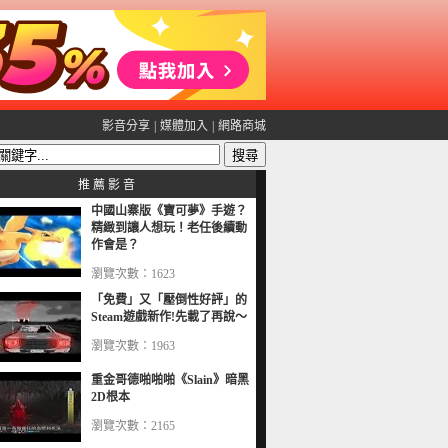
影音分享
|
媒體加入
|
網路商城
推 薦 影 音
中國山寨版《寶可夢》手遊？
精緻到讓人想玩！老任後續動
作會是？
瀏覽次數：1623
「免費」又「壓倒性好評」的
Steam遊戲新作!先載了再說～
瀏覽次數：1963
重金哥德啪啪啪《Slain》暗黑
2D根本
瀏覽次數：2165