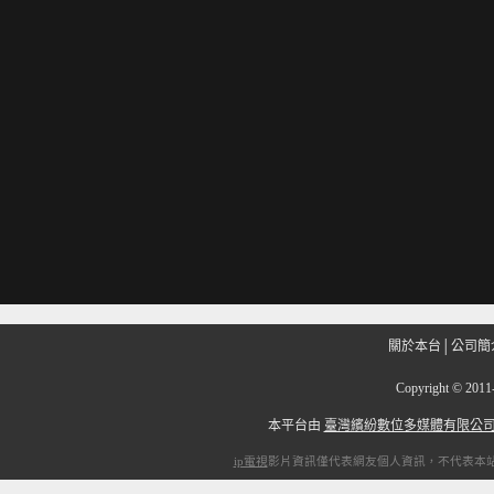
關於本台
│
公司簡
Copyright
©
201
本平台由
臺灣繽紛數位多媒體有限公
ip電視
影片資訊僅代表網友個人資訊，不代表本