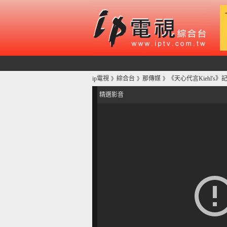
ip電視
綜合台
那傳媒
《天心代言Kiehl's》記
》
》
》
精選影音