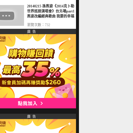
20140215 孫燕姿《2014克卜勒
世界巡迴演唱會》台北場part1
燕姿改編經典歌曲 我要的幸福
瀏覽次數：732
廣 告
廣 告