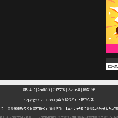
情趣用
關於本台
│
公司簡介
│
合作提案
│
人才招募
│
聯絡我們
Copyright
©
2011-2013 ip電視 版權所有‧轉載必究
平台由
臺灣繽紛數位多媒體有限公司
管理維護│
【本平台已依台灣網站內容分級規定處
資訊僅代表網友個人資訊，不代表本站同意其影音資訊，本
ip電視
不承擔由該影音資訊所引起