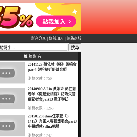
影音分享
|
媒體加入
|
網路商城
推 薦 影 音
20141123 蔡依林《呸》簽唱會
part6 與粉絲近距離合照
瀏覽次數：750
20140909 A Lin 黃韻玲 彭佳慧
琇琴《憶起愛相隨》防治失智
症記者會part13 電子聯訪
瀏覽次數：1263
20150125Selina任家萱《3
1415》有圓人專輯簽唱會part3
中醫師替Selina把脈
瀏覽次數：747