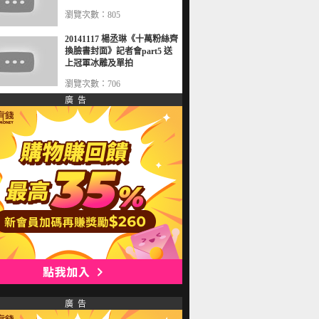
瀏覽次數：805
20141117 楊丞琳《十萬粉絲齊
換臉書封面》記者會part5 送
上冠軍冰雕及單拍
瀏覽次數：706
廣 告
廣 告