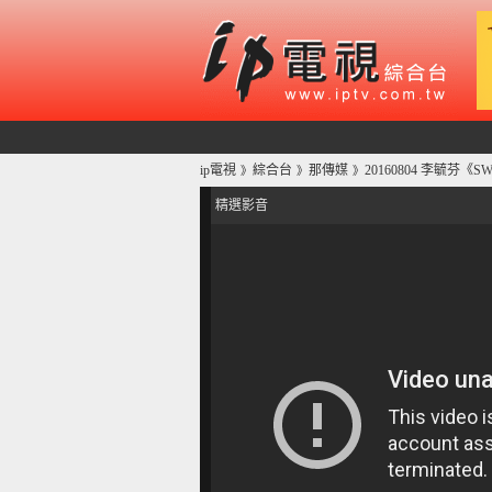
ip電視
綜合台
那傳媒
20160804 李毓芬《
》
》
》
精選影音