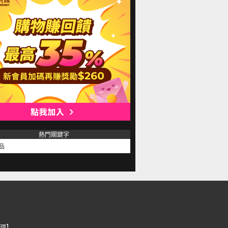
熱門關鍵字
品
理】