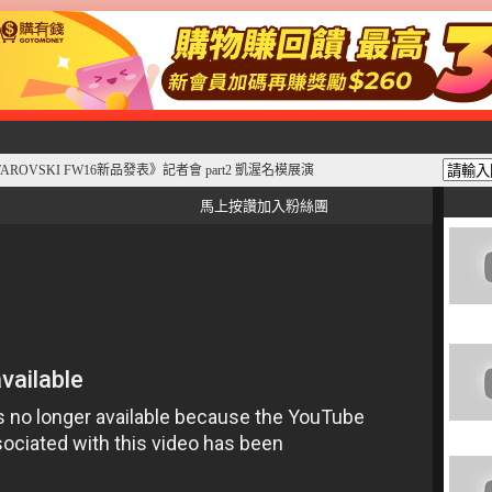
SWAROVSKI FW16新品發表》記者會 part2 凱渥名模展演
馬上按讚加入粉絲團