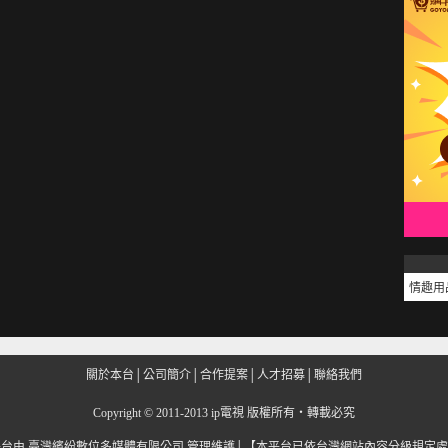
情趣用
關於本台
│
公司簡介
│
合作提案
│
人才招募
│
聯絡我們
Copyright
©
2011-2013 ip電視 版權所有‧轉載必究
平台由
臺灣繽紛數位多媒體有限公司
管理維護│
【本平台已依台灣網站內容分級規定處