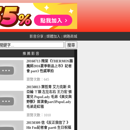
影音分享
|
媒體加入
|
網路商城
推 薦 影 音
20160713 隋棠《THERMOS膳
魔師2016夏季新品上市》記者
會 part3 性感單拍
瀏覽次數：645
20150813 葉哲青 艾力克斯 炎
亞綸 丫頭 左左右右 王力宏 張
甯兒 PopuLady 毛弟《美女與
野獸》首演會part3PopuLady
毛弟走紅毯
瀏覽次數：1010
20150309 信《反正我信了 》
Hit Fm記者會 part6 生日祝福