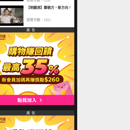
瀏覽次數：1291
【明鏡洞】鄭朝方，新方向！
瀏覽次數：1921
廣 告
廣 告