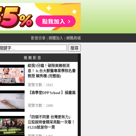
影音分享
|
媒體加入
|
網路商城
推 薦 影 音
給我3分鐘！破除美豬假消
息！ ft.台大獸醫專業學院名譽
教授 賴秀穗 (完整版)
瀏覽次數：1841
【滴學堂DPP School 】插畫篇
瀏覽次數：2486
「四個不同意 台灣更有力」
公投說明會精采亮點一次看！
#1218就差你一票