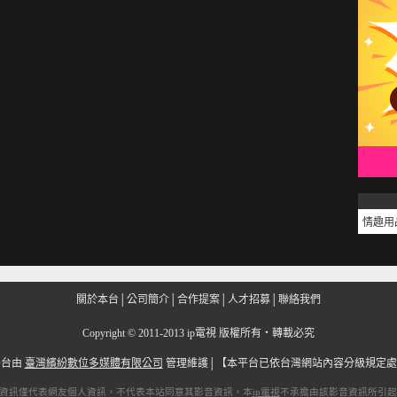
情趣用
關於本台
│
公司簡介
│
合作提案
│
人才招募
│
聯絡我們
Copyright
©
2011-2013 ip電視 版權所有‧轉載必究
平台由
臺灣繽紛數位多媒體有限公司
管理維護│
【本平台已依台灣網站內容分級規定處
資訊僅代表網友個人資訊，不代表本站同意其影音資訊，本
ip電視
不承擔由該影音資訊所引起