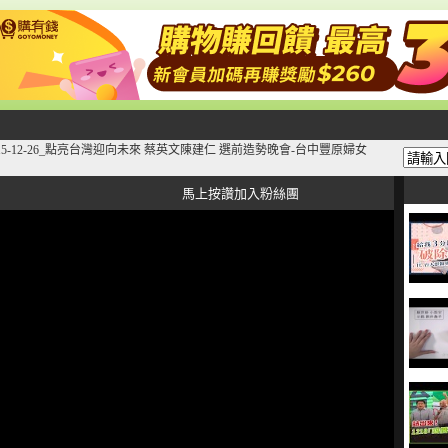
015-12-26_點亮台灣迎向未來 蔡英文陳建仁 選前造勢晚會-台中豐原婦女
馬上按讚加入粉絲團