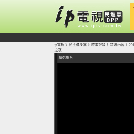
ip電視
民主進步黨
時事評論
精選內容
2
》
》
》
》
之夜
精選影音