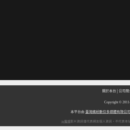
關於本台
│
公司簡
Copyright
©
201
本平台由
臺灣繽紛數位多媒體有限公
ip電視
影片資訊僅代表網友個人資訊，不代表本