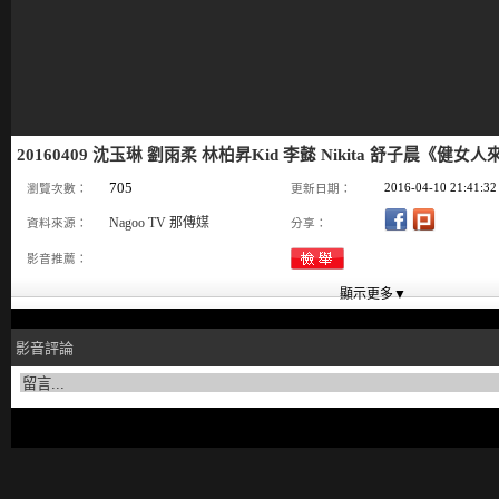
20160409 沈玉琳 劉雨柔 林柏昇Kid 李懿 Nikita 舒子晨《健女
705
2016-04-10 21:41:32
瀏覽次數：
更新日期：
Nagoo TV 那傳媒
資料來源：
分享：
影音推薦：
影音評論