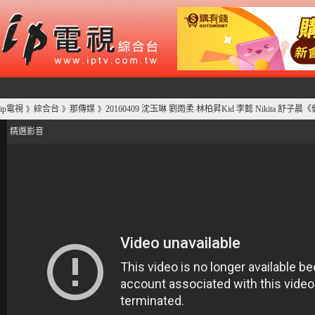
ip電視
綜合台
那傳媒
20160409 沈玉琳 劉雨柔 林柏昇Kid 李懿 Nikita 舒子
》
》
》
精選影音