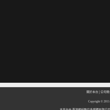
關於本台
│
公司簡
Copyright
©
201
本平台由
臺灣繽紛數位多媒體有限公