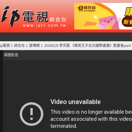
ip電視
綜合台
那傳媒
20160220 李宗霖 《微笑王子台北國際書展》簽書會par
》
》
》
精選影音