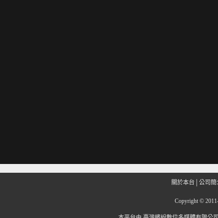
關於本台
│
公司簡
Copyright
©
201
本平台由
臺灣繽紛數位多媒體有限公