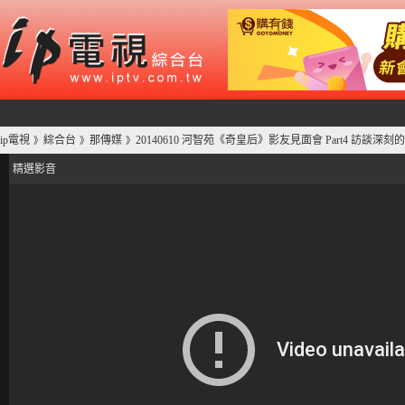
ip電視
綜合台
那傳媒
20140610 河智苑《奇皇后》影友見面會 Part4 訪談深
》
》
》
精選影音