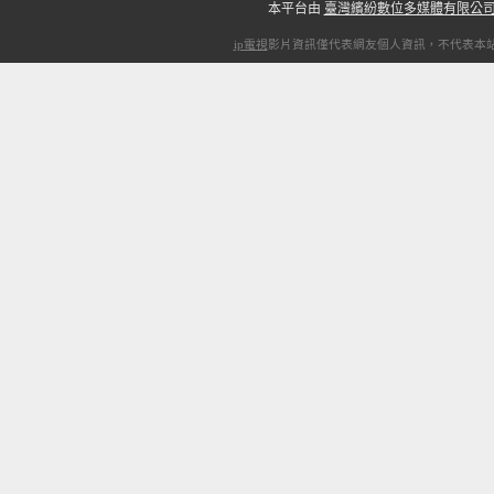
本平台由
臺灣繽紛數位多媒體有限公
ip電視
影片資訊僅代表網友個人資訊，不代表本