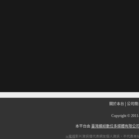
關於本台
│
公司簡
Copyright
©
201
本平台由
臺灣繽紛數位多媒體有限公
ip電視
影片資訊僅代表網友個人資訊，不代表本