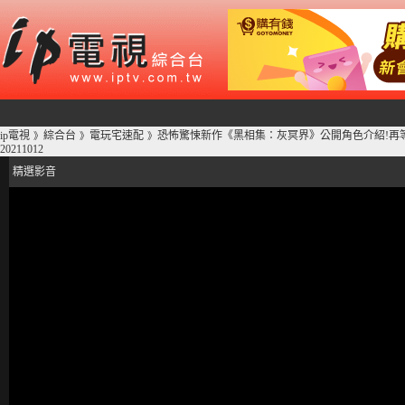
ip電視
綜合台
電玩宅速配
恐怖驚悚新作《黑相集：灰冥界》公開角色介紹!再等
》
》
》
20211012
精選影音