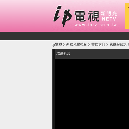
ip電視
新眼光電視台
靈修信仰
恩點敲敲話
》
》
》
精選影音