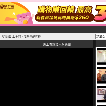
7月18日 上主阿，惟有你是真神
》
馬上按讚加入粉絲團