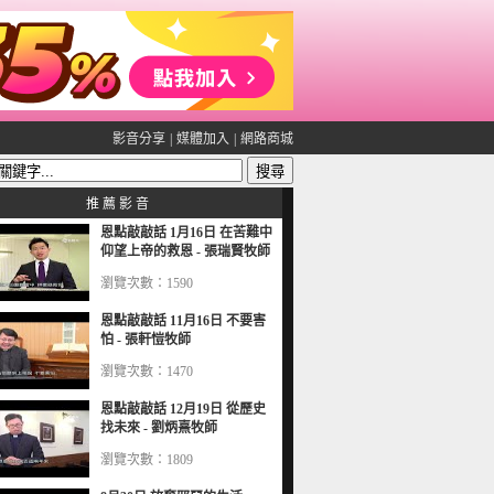
影音分享
|
媒體加入
|
網路商城
推 薦 影 音
恩點敲敲話 1月16日 在苦難中
仰望上帝的救恩 - 張瑞賢牧師
瀏覽次數：1590
恩點敲敲話 11月16日 不要害
怕 - 張軒愷牧師
瀏覽次數：1470
恩點敲敲話 12月19日 從歷史
找未來 - 劉炳熹牧師
瀏覽次數：1809