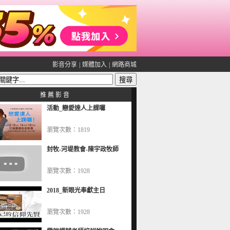
影音分享
|
媒體加入
|
網路商城
推 薦 影 音
活動_戀愛達人上課囉
瀏覽次數：1819
封牧-河堤教會-陳宇政牧師
瀏覽次數：1928
2018_新眼光奉獻主日
瀏覽次數：1928