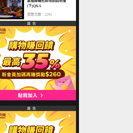
雲端課輔老師培訓說明會
(下)Q&A
瀏覽次數：2292
廣 告
廣 告