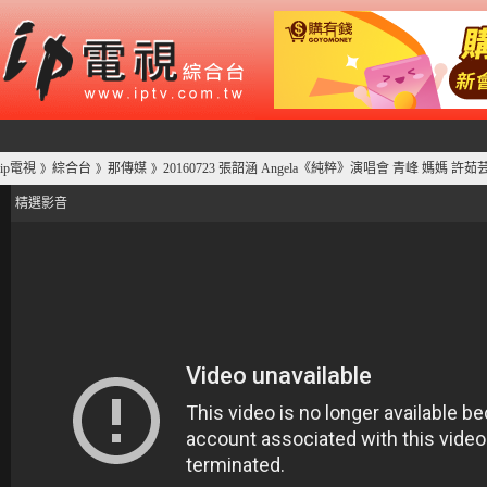
ip電視
綜合台
那傳媒
20160723 張韶涵 Angela《純粹》演唱會 青峰 媽媽 許茹
》
》
》
精選影音