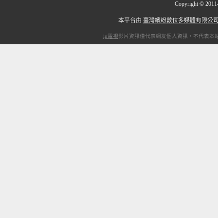
Copyright
©
201
本平台由
臺灣繽紛數位多媒體有限公
ip電視
影片資訊僅代表網友個人資訊，不代表本