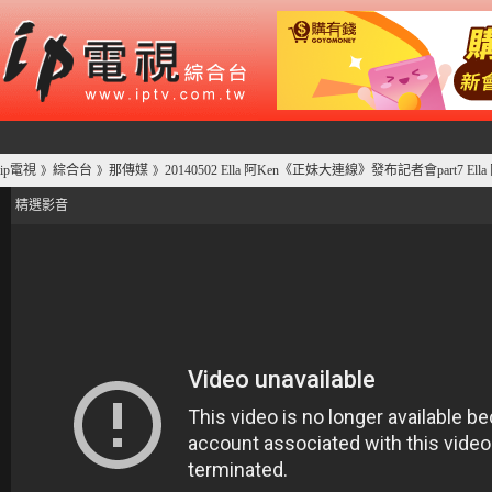
ip電視
綜合台
那傳媒
20140502 Ella 阿Ken《正妹大連線》發布記者會part7 El
》
》
》
精選影音