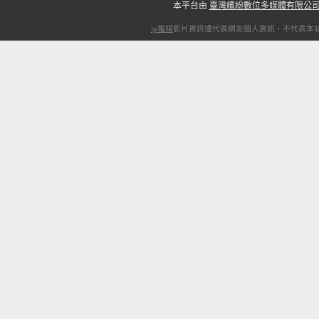
本平台由
臺灣繽紛數位多媒體有限公
ip電視
影片資訊僅代表網友個人資訊，不代表本