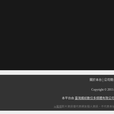
關於本台
│
公司簡
Copyright
©
201
本平台由
臺灣繽紛數位多媒體有限公
ip電視
影片資訊僅代表網友個人資訊，不代表本