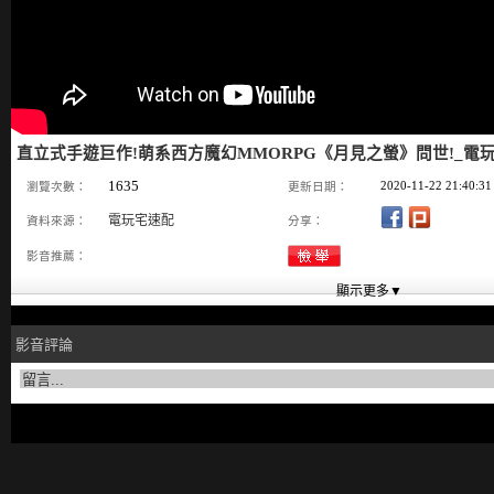
直立式手遊巨作!萌系西方魔幻MMORPG《月見之螢》問世!_電玩宅速
1635
2020-11-22 21:40:31
瀏覽次數：
更新日期：
電玩宅速配
資料來源：
分享：
影音推薦：
影音評論