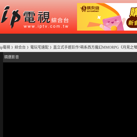
ip電視
綜合台
電玩宅速配
直立式手遊巨作!萌系西方魔幻MMORPG《月見之螢》問
》
》
》
精選影音