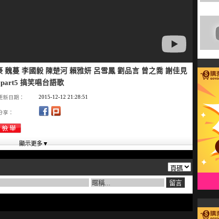
劉以豪 魏蔓 李國毅 陳楚河 賴雅妍 呂雪鳳 劉品言 曾之喬 謝佳見
art5 搞笑唱台語歌
2015-12-12 21:28:51
更新日期：
分享：