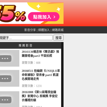
影音分享
|
媒體加入
|
網路商城
推 薦 影 音
20141130楊丞琳《雙丞戲》預
購簽唱會part3 平面拍照
瀏覽次數：608
20160511 桂綸鎂《UNIQLO革
命新褲裝》發表會 part1 凱渥
名模開場走秀
瀏覽次數：1231
20161008《第51屆電視金鐘
獎》新聞中心 剪輯獎 李俊宏
衣櫃裡的貓