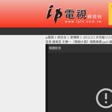
ip電視
綜合台
那傳媒
20151212 炎亞綸 
》
》
》
佳見 唐禹哲 王傳一 《華劇大賞》頒獎典禮 part5
精選影音