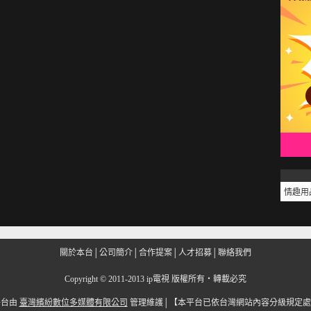
情趣用
關於本台
│
公司簡介
│
合作提案
│
人才招募
│
聯絡我們
Copyright
©
2011-2013 ip電視 版權所有‧轉載必究
平台由
臺灣繽紛數位多媒體有限公司
管理維護│
【本平台已依台灣網站內容分級規定處