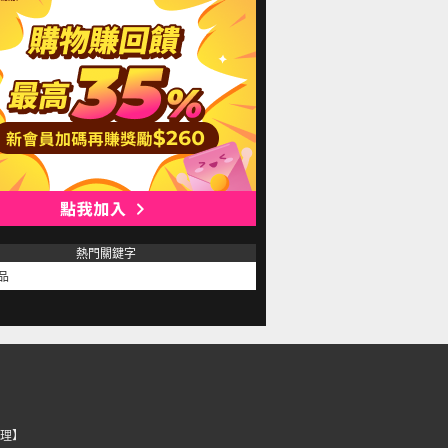
熱門關鍵字
品
理】