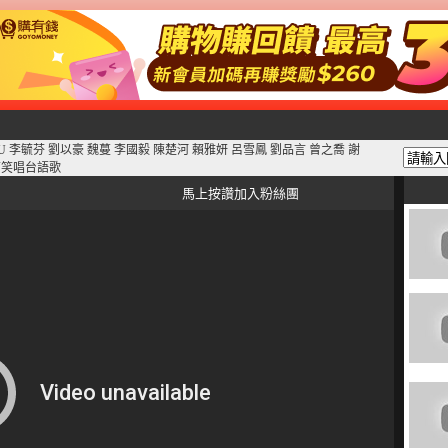
LULU 李毓芬 劉以豪 魏蔓 李國毅 陳楚河 賴雅妍 呂雪鳳 劉品言 曾之喬 謝
 搞笑唱台語歌
馬上按讚加入粉絲團