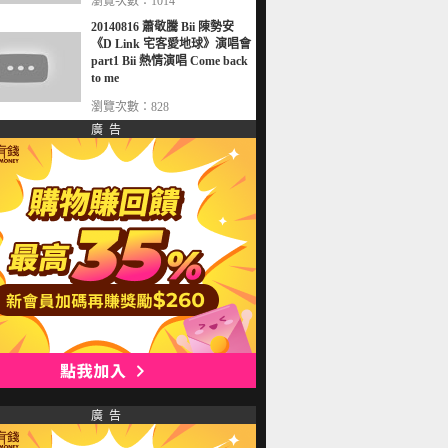
瀏覽次數：1014
20140816 蕭敬騰 Bii 陳勢安
《D Link 宅客愛地球》演唱會
part1 Bii 熱情演唱 Come back
to me
瀏覽次數：828
廣 告
廣 告