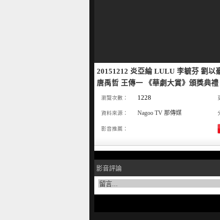
20151212 炎亞綸 LULU 李毓芬 
唐禹哲 王傳一 《華劇大賞》頒獎典禮 p
1228
瀏覽次數：
Nagoo TV 那傳媒
資料來源：
影音推薦：
影音評論