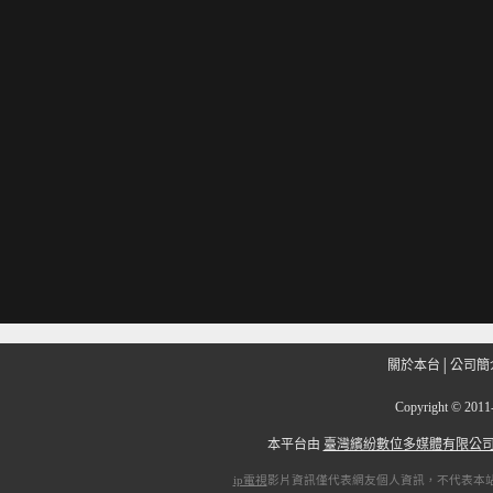
關於本台
│
公司簡
Copyright
©
201
本平台由
臺灣繽紛數位多媒體有限公
ip電視
影片資訊僅代表網友個人資訊，不代表本