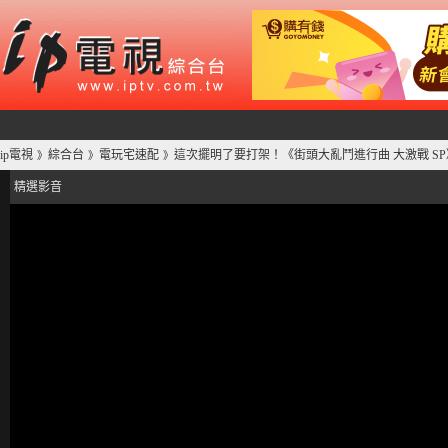
ip電視
綜合台
電玩宅速配
這次擺明了要打架！《街頭大亂鬥進行曲 大激戰 S
》
》
》
精選影音