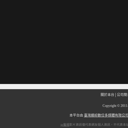
關於本台
│
公司簡
Copyright
©
201
本平台由
臺灣繽紛數位多媒體有限公
ip電視
影片資訊僅代表網友個人資訊，不代表本