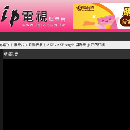
ip電視
娛樂台
活動表演
AXE - AXE Angels 開場舞 @ 西門紅樓
》
》
》
精選影音