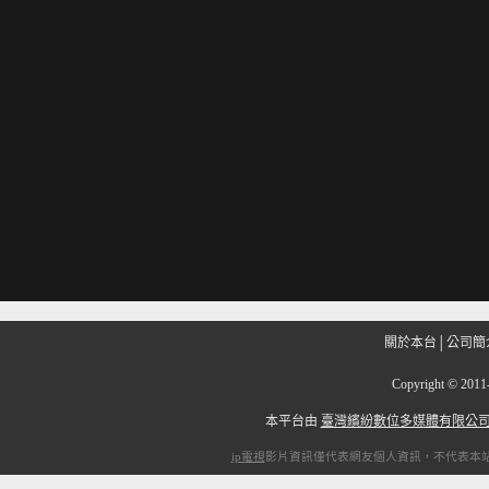
關於本台
│
公司簡
Copyright
©
201
本平台由
臺灣繽紛數位多媒體有限公
ip電視
影片資訊僅代表網友個人資訊，不代表本