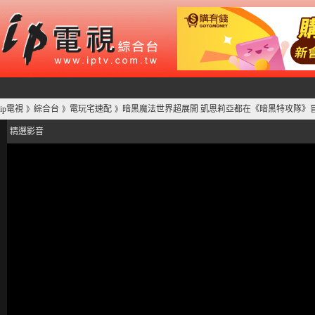
ip電視
綜合台
電玩宅速配
暗黑魔法世界超展開 凱恩莉亞都在《暗黑特攻隊》
》
》
》
精選影音