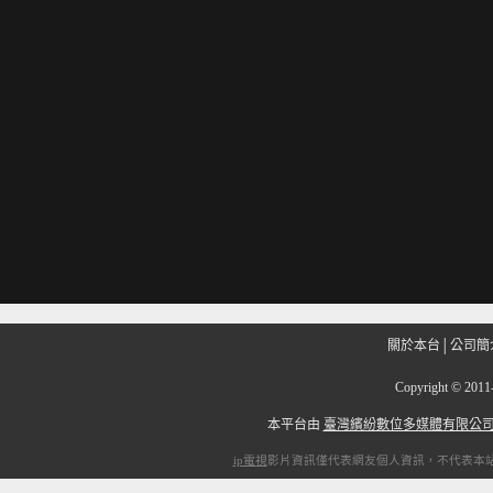
關於本台
│
公司簡
Copyright
©
201
本平台由
臺灣繽紛數位多媒體有限公
ip電視
影片資訊僅代表網友個人資訊，不代表本