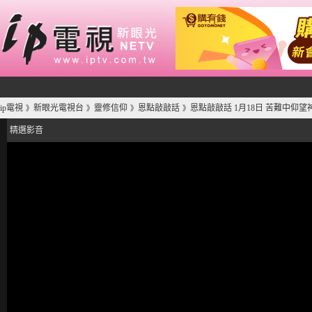
ip電視
新眼光電視台
靈修信仰
恩點敲敲話
恩點敲敲話 1月18日 苦難中仰望
》
》
》
》
精選影音