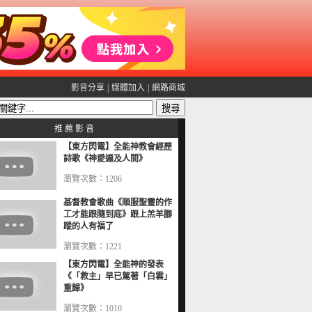
影音分享
|
媒體加入
|
網路商城
推 薦 影 音
【東方閃電】全能神教會經歷
詩歌《神愛遍及人間》
瀏覽次數：1206
基督教會歌曲《順服聖靈的作
工才能跟隨到底》跟上羔羊腳
蹤的人有福了
瀏覽次數：1221
【東方閃電】全能神的發表
《「救主」早已駕著「白雲」
重歸》
瀏覽次數：1010