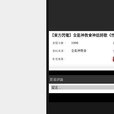
【東方閃電】全能神教會神話詩歌《
1096
瀏覽次數：
全能神教會
資料來源：
影音推薦：
影音評論