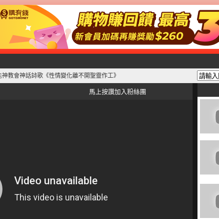
能神教會神話詩歌《性情變化離不開聖靈作工》
馬上按讚加入粉絲團