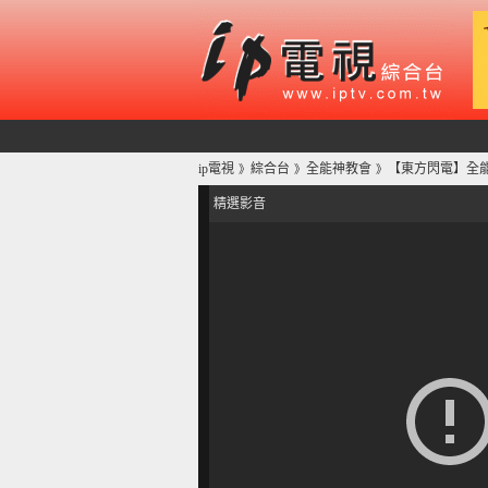
ip電視
綜合台
全能神教會
【東方閃電】全
》
》
》
精選影音