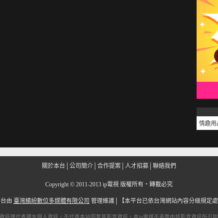
情趣用
關於本台
│
公司簡介
│
合作提案
│
人才招募
│
聯絡我們
Copyright
©
2011-2013 ip電視 版權所有‧轉載必究
平台由
臺灣繽紛數位多媒體有限公司
管理維護│
【本平台已依台灣網站內容分級規定處
資訊僅代表網友個人資訊，不代表本站同意其影音資訊，本
ip電視
不承擔由該影音資訊所引起