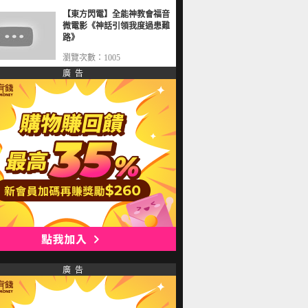
【東方閃電】全能神教會福音
微電影《神話引領我度過患難
路》
瀏覽次數：1005
廣 告
廣 告