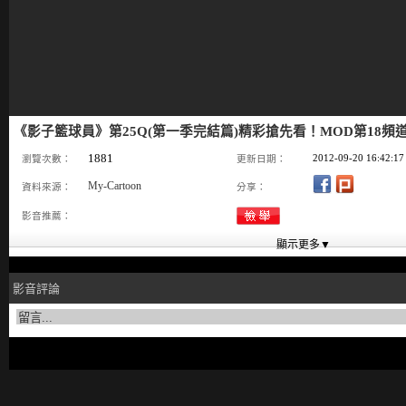
《影子籃球員》第25Q(第一季完結篇)精彩搶先看！MOD第18頻道【M
1881
2012-09-20 16:42:17
瀏覽次數：
更新日期：
My-Cartoon
資料來源：
分享：
影音推薦：
影音評論