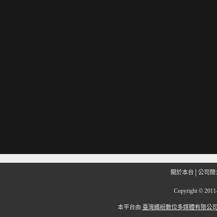
關於本台
│
公司簡
Copyright
©
201
本平台由
臺灣繽紛數位多媒體有限公