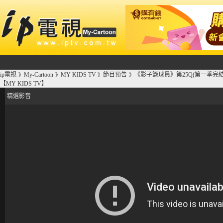
ip電視
My-Cartoon
MY KIDS TV
節目預告
《影子籃球員》第25Q(第一季完
》
》
》
》
【MY KIDS TV】
精選影音