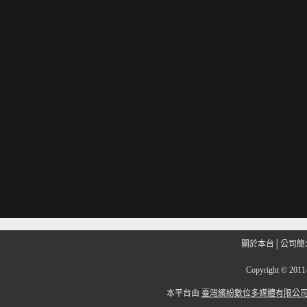
關於本台
│
公司簡
Copyright
©
201
本平台由
臺灣繽紛數位多媒體有限公