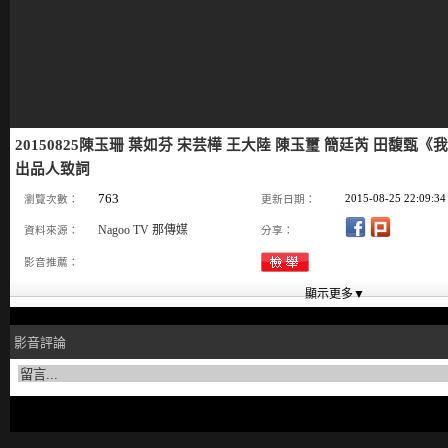
20150825陳玉珊 葉如芬 宋芸樺 王大陸 陳玉璽 簡廷芮 田馥甄《
出品人致詞
763
2015-08-25 22:09:34
瀏覽次數：
更新日期：
Nagoo TV 那傳媒
資料來源：
分享：
影音推薦：
影音評論