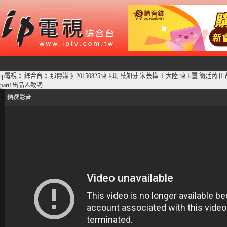
ip電視
綜合台
那傳媒
20150825陳玉珊 葉如芬 宋芸樺 王大陸 陳玉璽 簡廷
》
》
》
part1出品人致詞
精選影音