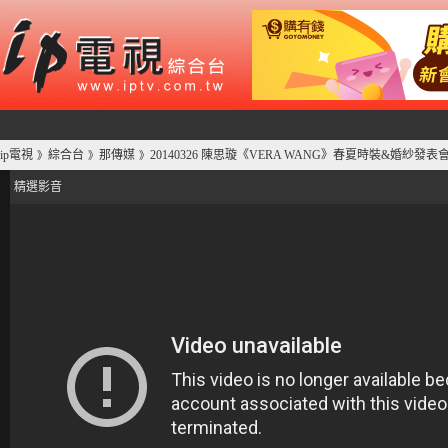
ip電視
綜合台
那傳媒
20140326 陳思璇《VERA WANG》春夏時裝&婚紗發表會
》
》
》
精選影音