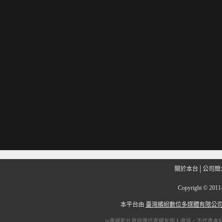
關於本台
│
公司簡
Copyright
©
201
本平台由
臺灣繽紛數位多媒體有限公
ip電視
影片資訊僅代表網友個人資訊，不代表本