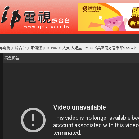
ip電視
綜合台
那傳媒
20150203 大支 太妃堂 OVDS《美國南方音樂節SXSW》 
》
》
》
精選影音