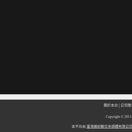
關於本台
│
公司簡
Copyright
©
201
本平台由
臺灣繽紛數位多媒體有限公