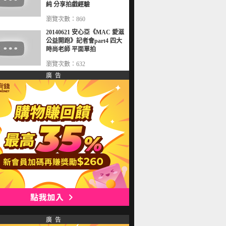
純 分享拍戲經驗
瀏覽次數：860
20140621 安心亞《MAC 愛滋
公益開跑》記者會part4 四大
時尚老師 平面單拍
瀏覽次數：632
廣 告
廣 告