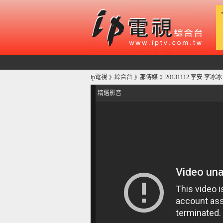
ip電視
綜合台
那傳媒
20131112 李安 
》
》
》
精選影音