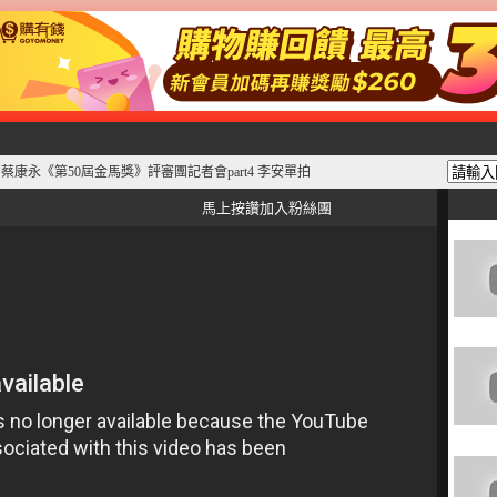
李冰冰 蔡康永《第50屆金馬獎》評審團記者會part4 李安單拍
馬上按讚加入粉絲團