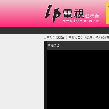
ip電視
娛樂台
電影預告
《兔嘲男孩》60秒搶先
》
》
》
精選影音