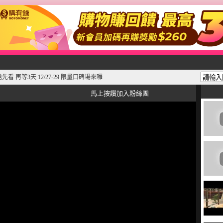
看 再等3天 12/27-29 限量口碑場來囉
馬上按讚加入粉絲團