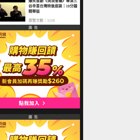
爆笑喜劇《清須會議》導演三
谷幸喜台灣映後座談｜10分鐘
精華版
瀏覽次數：1116
廣 告
廣 告