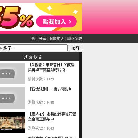
影音分享
|
媒體加入
|
網路商城
推 薦 影 音
【X戰警：未來昔日】X教授
與萬磁王高空對峙片段
瀏覽次數：1129
【玩命法則】-- 官方預告片
瀏覽次數：1048
【浪人47】服裝設計幕後花絮-
全台現正熱映中
瀏覽次數：1043