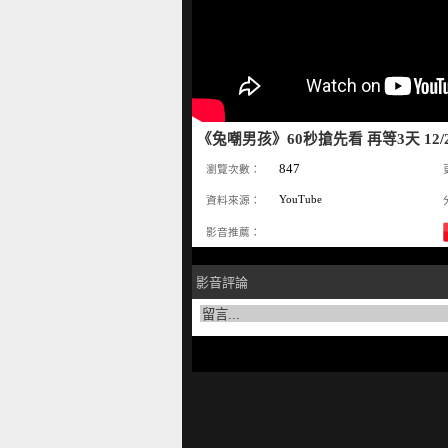
《兔嘲男孩》60秒搶先看 再等3天 12/
847
瀏覽次數：
YouTube
資料來源：
影音推薦：
影音評論