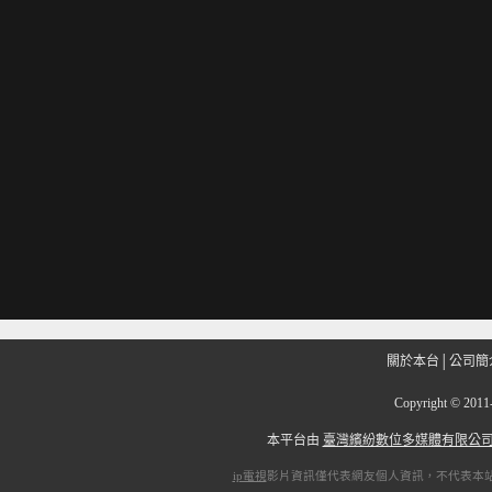
關於本台
│
公司簡
Copyright
©
201
本平台由
臺灣繽紛數位多媒體有限公
ip電視
影片資訊僅代表網友個人資訊，不代表本