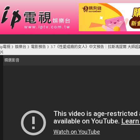
ip電視
娛樂台
電影預告
3.7《性愛成癮的女人》中文預告｜拉斯馮提爾 大師
》
》
》
片
精選影音