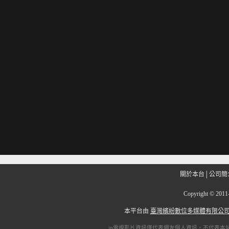
關於本台
│
公司簡
Copyright
©
201
本平台由
臺灣繽紛數位多媒體有限公
ip電視
影片資訊僅代表網友個人資訊，不代表本