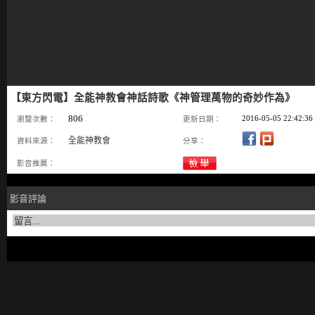
【東方閃電】全能神教會神話詩歌《神管理萬物的奇妙作為》
806
2016-05-05 22:42:36
瀏覽次數：
更新日期：
全能神教會
資料來源：
分享：
影音推薦：
影音評論