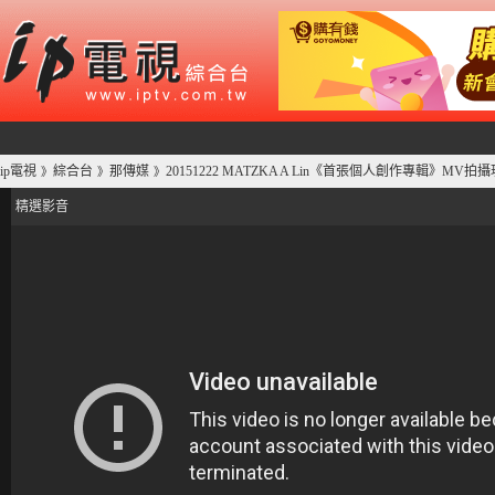
ip電視
綜合台
那傳媒
20151222 MATZKA A Lin《首張個人創作專輯》MV拍攝
》
》
》
精選影音