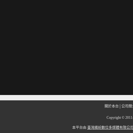
關於本台
│
公司簡
Copyright
©
201
本平台由
臺灣繽紛數位多媒體有限公