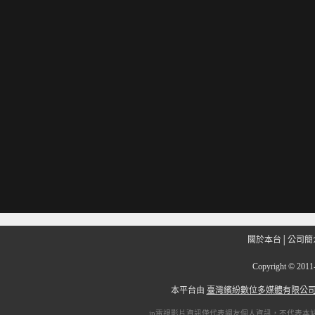
關於本台
│
公司簡
Copyright
©
201
本平台由
臺灣繽紛數位多媒體有限公
ip電視
影片資訊僅代表網友個人資訊，不代表本